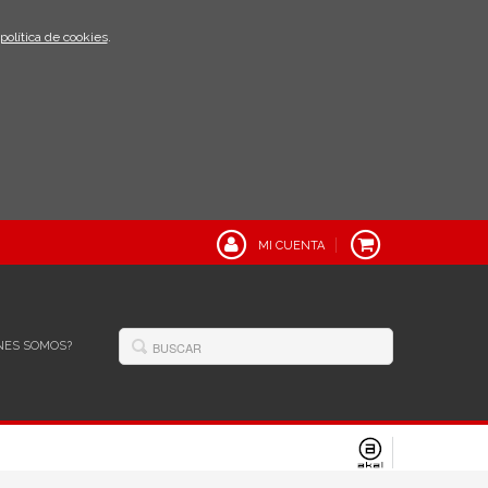
política de cookies
.
MI CUENTA
NES SOMOS?