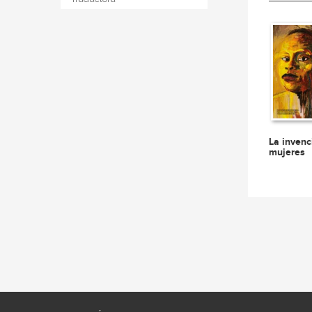
La invenc
mujeres