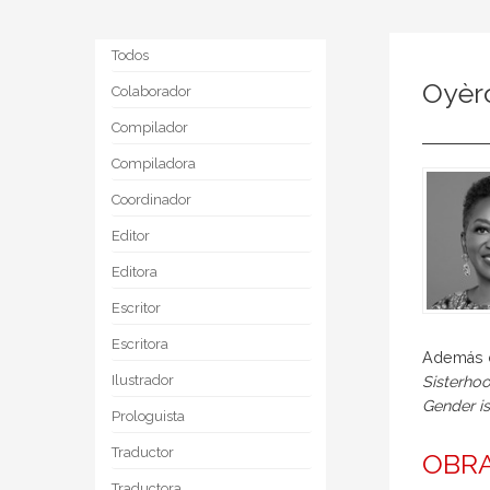
Todos
Oyèr
Colaborador
Compilador
Compiladora
Coordinador
Editor
Editora
Escritor
Escritora
Además d
Ilustrador
Sisterho
Gender i
Prologuista
Traductor
OBR
Traductora