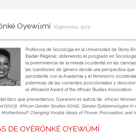
ónké Oyewùmí
(Ògbómòsó, 1973)
Profesora de Sociología en la Universidad de Stony Br
Ìbàdàn (Nigeria), obteniendo el posgrado en Sociología
la preeminencia de la mirada occidental en las ciencias
las cuestiones de género desde una perspectiva que re
persistente con la Academia y el feminismo occident
polémicas de las corrientes poscoloniales y descoloni
el Africanist Award of the African Studies Association.
el libro que presentamos, Oyewùmí es autora de:
African Women a
od
(2003),
African Gender Studies
(2005),
Gender Epistemologies in A
s Motherhood? Changing Yorùbá Ideals of Power, Procreation, and Id
AS DE OYÈRÓNKÉ OYEWÙMÍ