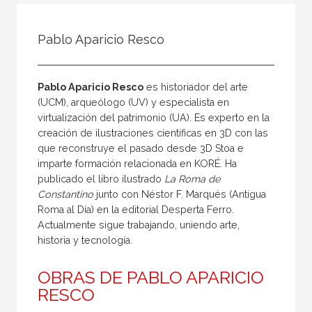
Todos
Colaborador
Pablo Aparicio Resco
Compilador
Compiladora
Pablo Aparicio Resco
es historiador del arte
Coordinador
(UCM), arqueólogo (UV) y especialista en
virtualización del patrimonio (UA). Es experto en la
Editor
creación de ilustraciones científicas en 3D con las
Editora
que reconstruye el pasado desde 3D Stoa e
imparte formación relacionada en KORÉ. Ha
Escritor
publicado el libro ilustrado
La
Roma de
Escritora
Constantino
junto con Néstor F. Marqués (Antigua
Roma al Día) en la editorial Desperta Ferro.
Ilustrador
Actualmente sigue trabajando, uniendo arte,
historia y tecnología.
Prologuista
Traductor
OBRAS DE PABLO APARICIO
Traductora
RESCO