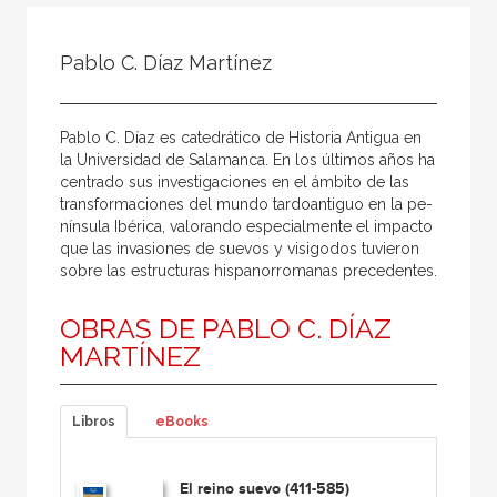
Todos
Colaborador
Pablo C. Díaz Martínez
Compilador
Compiladora
Pablo C. Díaz es catedrático de Historia Antigua en
Coordinador
la Universidad de Salamanca. En los últimos años ha
centrado sus investigaciones en el ámbito de las
Editor
transformaciones del mundo tardoantiguo en la pe­
nínsula Ibérica, valorando especialmente el impacto
Editora
que las invasiones de suevos y visigodos tuvieron
Escritor
sobre las estructuras hispanorromanas precedentes.
Escritora
OBRAS DE PABLO C. DÍAZ
Ilustrador
MARTÍNEZ
Prologuista
Traductor
Libros
eBooks
Traductora
El reino suevo (411-585)