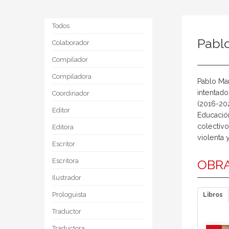
Todos
Pabl
Colaborador
Compilador
Compiladora
Pablo Mar
intentado
Coordinador
(2016-20
Editor
Educación
colectivo
Editora
violenta 
Escritor
Escritora
OBRA
Ilustrador
Prologuista
Libros
Traductor
Traductora