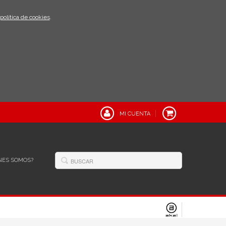
política de cookies
.
MI CUENTA
NES SOMOS?