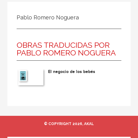
Todos
Colaborador
Pablo Romero Noguera
Compilador
Compiladora
OBRAS TRADUCIDAS POR
Coordinador
PABLO ROMERO NOGUERA
Editor
Editora
El negocio de los bebés
Escritor
Escritora
Ilustrador
Prologuista
Traductor
© COPYRIGHT 2026, AKAL
Traductora