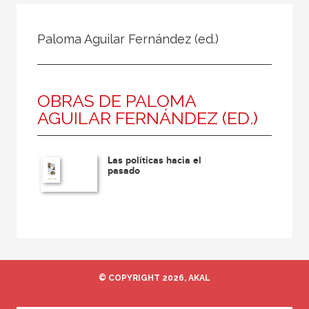
Todos
Colaborador
Paloma Aguilar Fernández (ed.)
Compilador
Compiladora
OBRAS DE PALOMA
Coordinador
AGUILAR FERNÁNDEZ (ED.)
Editor
Editora
Las políticas hacia el
Escritor
pasado
Escritora
Ilustrador
Prologuista
Traductor
© COPYRIGHT 2026, AKAL
Traductora