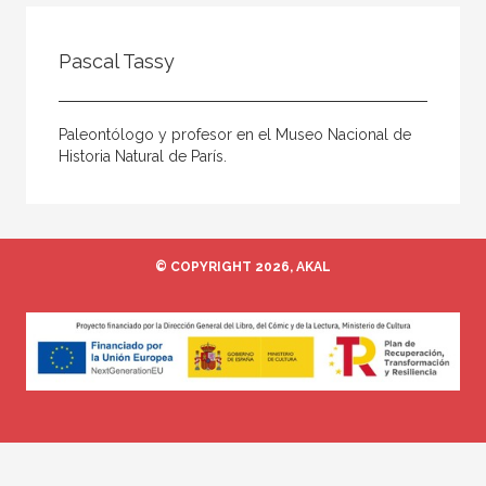
Todos
Colaborador
Pascal Tassy
Compilador
Compiladora
Paleontólogo y profesor en el Museo Nacional de
Coordinador
Historia Natural de París.
Editor
Editora
Escritor
© COPYRIGHT 2026, AKAL
Escritora
Ilustrador
Prologuista
Traductor
Traductora