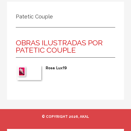
Todos
Colaborador
Patetic Couple
Compilador
Compiladora
OBRAS ILUSTRADAS POR
Coordinador
PATETIC COUPLE
Editor
Editora
Rosa Lux19
Escritor
Escritora
Ilustrador
Prologuista
Traductor
© COPYRIGHT 2026, AKAL
Traductora