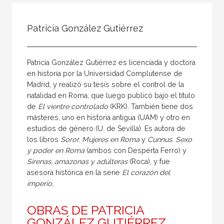
Todos
Colaborador
Patricia González Gutiérrez
Compilador
Compiladora
Patricia González Gutiérrez es licenciada y doctora
Coordinador
en historia por la Universidad Complutense de
Madrid, y realizó su tesis sobre el control de la
Editor
natalidad en Roma, que luego publicó bajo el título
Editora
de
El vientre controlado
(KRK). También tiene dos
másteres, uno en historia antigua (UAM) y otro en
Escritor
estudios de género (U. de Sevilla). Es autora de
Escritora
los libros
Soror. Mujeres en Roma
y
Cunnus. Sexo
y poder en Roma
(ambos con Desperta Ferro) y
Ilustrador
Sirenas, amazonas y
adúlteras
(Roca), y fue
asesora histórica en la serie
El corazón del
Prologuista
imperio.
Traductor
OBRAS DE PATRICIA
Traductora
GONZÁLEZ GUTIÉRREZ