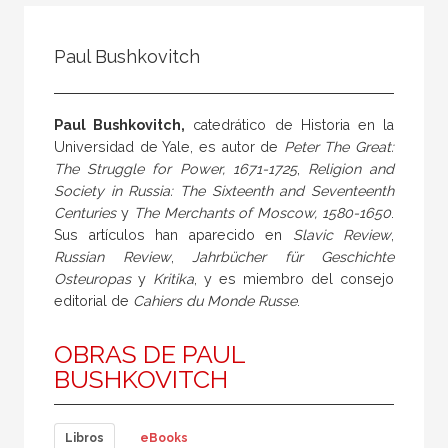
Todos
Colaborador
Paul Bushkovitch
Compilador
Compiladora
Paul Bushkovitch,
catedrático de Historia en la
Coordinador
Universidad de Yale, es autor de
Peter The Great:
The Struggle for Power, 1671-1725
,
Religion and
Editor
Society in Russia: The Sixteenth and Seventeenth
Editora
Centuries
y
The Merchants of Moscow, 1580-1650
.
Sus artículos han aparecido en
Slavic Review
,
Escritor
Russian Review
,
Jahrbücher für Geschichte
Escritora
Osteuropas
y
Kritika
, y es miembro del consejo
editorial de
Cahiers du Monde Russe
.
Ilustrador
Prologuista
OBRAS DE PAUL
BUSHKOVITCH
Traductor
Traductora
Libros
eBooks