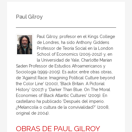
Todos
Colaborador
Paul Gilroy
Compilador
Compiladora
Paul Gilroy, profesor en el Kings College
Coordinador
de Londres, ha sido Anthony Giddens
Professor de Teoría Social en la London
Editor
School of Economics (2005-2012) y, en
la Universidad de Yale, Charlotte Marian
Editora
Saden Professor de Estudios Afroamericanos y
Escritor
Sociología (1999-2005). Es autor, entre otras obras,
de 'Against Race. Imagining Political Culture beyond
Escritora
the Color Line' (2000), 'Black Britain. A Pictorial
History' (2007) y 'Darker Than Blue. On The Moral
Ilustrador
Economies of Black Atlantic Cultures' (2009). En
castellano ha publicado 'Después del imperio.
Prologuista
¿Melancolía o cultura de la convivialidad?' (2008,
Traductor
original de 2004).
Traductora
OBRAS DE PAUL GILROY