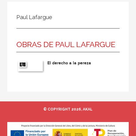
Todos
Colaborador
Paul Lafargue
Compilador
Compiladora
OBRAS DE PAUL LAFARGUE
Coordinador
Editor
El derecho a la pereza
Editora
Escritor
Escritora
Ilustrador
Prologuista
© COPYRIGHT 2026, AKAL
Traductor
Traductora