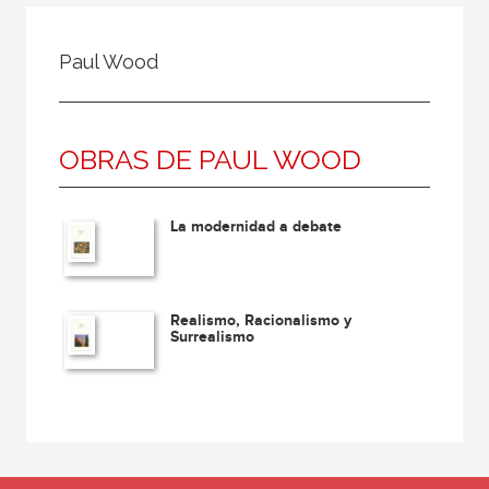
Todos
Colaborador
Paul Wood
Compilador
Compiladora
OBRAS DE PAUL WOOD
Coordinador
Editor
La modernidad a debate
Editora
Escritor
Escritora
Realismo, Racionalismo y
Surrealismo
Ilustrador
Prologuista
Traductor
Traductora