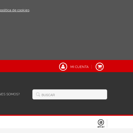
política de cookies
.
MI CUENTA
NES SOMOS?