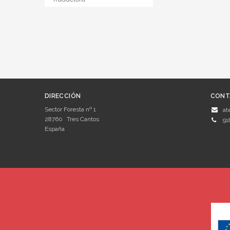
DIRECCIÓN
CONT
Sector Foresta nº 1
at
28760
Tres Cantos
91
España