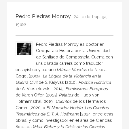
Todos
Colaborador
Pedro Piedras Monroy
(Valle de Trápaga,
Compilador
1968)
Compiladora
Coordinador
Pedro Piedras Monroy es doctor en
Editor
Geografía e Historia por la Universidad
de Santiago de Compostela. Cuenta con
Editora
una dilatada carrera como traductor
ensayístico y literario (
Almas Muertas
de Nikolai
Escritor
Gogol [2009],
La Lógica de la Violencia en la
Escritora
Guerra Civil
de S. Kalyvas [2010],
Poética Histórica
de A. Viesielovskii [2014],
Feminismos Europeos
Ilustrador
de Karen Offen [2015],
Relatos
de Hugo von
Prologuista
Hofmannsthal [2019],
Cuentos
de los Hermanos
Grimm [2020] o
El Narrador Herido. Los Cuentos
Traductor
Traumáticos
de E. T. A. Hoffmann
[2024] entre otras
Traductora
obras) y como investigador en el área de Ciencias
Sociales (
Max Weber y la Crisis de las Ciencias