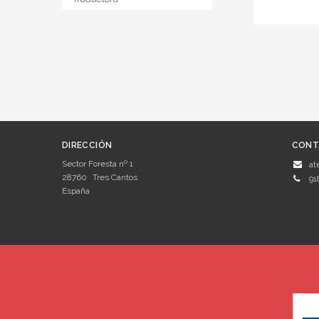
DIRECCIÓN
CONT
Sector Foresta nº 1
at
28760
Tres Cantos
91
España