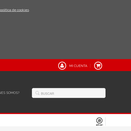
política de cookies
.
MI CUENTA
NES SOMOS?