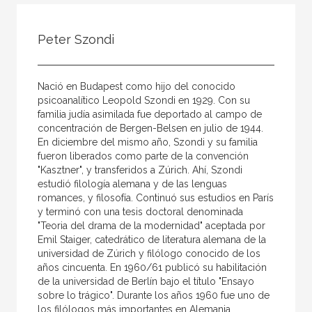
Todos
Colaborador
Peter Szondi
Compilador
Compiladora
Nació en Budapest como hijo del conocido
Coordinador
psicoanalítico Leopold Szondi en 1929. Con su
familia judía asimilada fue deportado al campo de
Editor
concentración de Bergen-Belsen en julio de 1944.
En diciembre del mismo año, Szondi y su familia
Editora
fueron liberados como parte de la convención
Escritor
"Kasztner", y transferidos a Zúrich. Ahí, Szondi
estudió filología alemana y de las lenguas
Escritora
romances, y filosofía. Continuó sus estudios en París
y terminó con una tesis doctoral denominada
Ilustrador
"Teoria del drama de la modernidad" aceptada por
Emil Staiger, catedrático de literatura alemana de la
Prologuista
universidad de Zúrich y filólogo conocido de los
Traductor
años cincuenta. En 1960/61 publicó su habilitación
de la universidad de Berlín bajo el título "Ensayo
Traductora
sobre lo trágico". Durante los años 1960 fue uno de
los filólogos más importantes en Alemania,