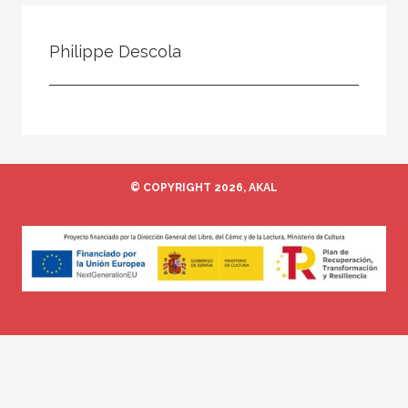
Todos
Colaborador
Philippe Descola
Compilador
Compiladora
Coordinador
Editor
© COPYRIGHT 2026, AKAL
Editora
Escritor
Escritora
Ilustrador
Prologuista
Traductor
Traductora