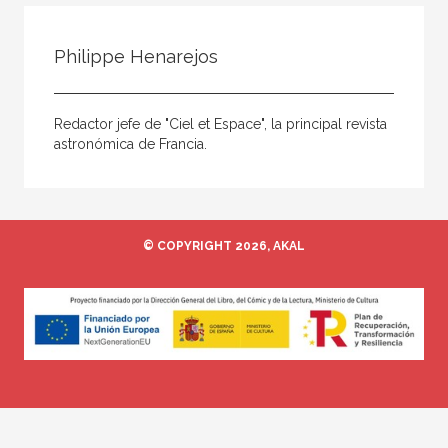
Todos
Colaborador
Philippe Henarejos
Compilador
Compiladora
Redactor jefe de "Ciel et Espace", la principal revista
Coordinador
astronómica de Francia.
Editor
Editora
Escritor
© COPYRIGHT 2026, AKAL
Escritora
Ilustrador
Prologuista
Traductor
Traductora