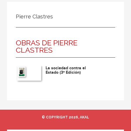
Todos
Colaborador
Pierre Clastres
Compilador
Compiladora
OBRAS DE PIERRE
Coordinador
CLASTRES
Editor
Editora
La sociedad contra el
Escritor
Estado (3ª Edición)
Escritora
Ilustrador
Prologuista
Traductor
© COPYRIGHT 2026, AKAL
Traductora