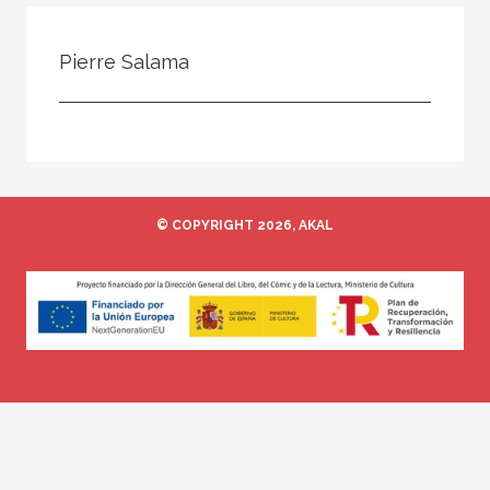
Todos
Colaborador
Pierre Salama
Compilador
Compiladora
Coordinador
Editor
© COPYRIGHT 2026, AKAL
Editora
Escritor
Escritora
Ilustrador
Prologuista
Traductor
Traductora