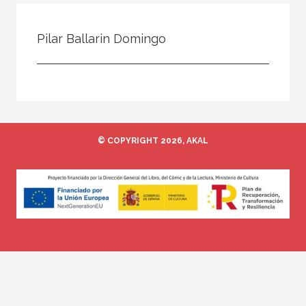
Todos
Colaborador
Pilar Ballarin Domingo
Compilador
Compiladora
Coordinador
Editor
© COPYRIGHT 2026, AKAL
Editora
Escritor
Escritora
Ilustrador
Prologuista
Traductor
Traductora