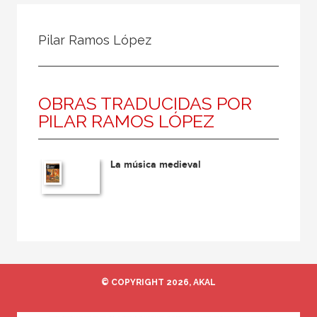
Todos
Colaborador
Pilar Ramos López
Compilador
Compiladora
OBRAS TRADUCIDAS POR
Coordinador
PILAR RAMOS LÓPEZ
Editor
Editora
La música medieval
Escritor
Escritora
Ilustrador
Prologuista
Traductor
© COPYRIGHT 2026, AKAL
Traductora