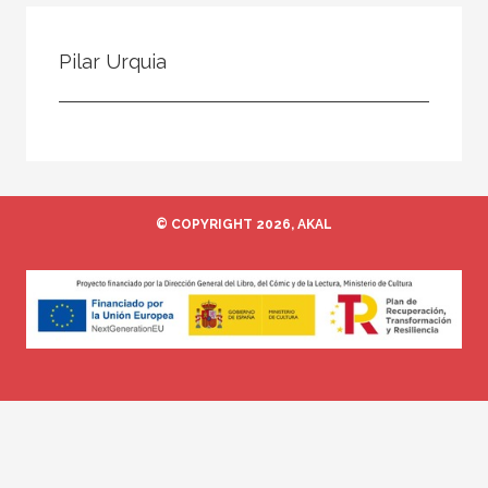
Todos
Colaborador
Pilar Urquia
Compilador
Compiladora
Coordinador
Editor
© COPYRIGHT 2026, AKAL
Editora
Escritor
Escritora
Ilustrador
Prologuista
Traductor
Traductora