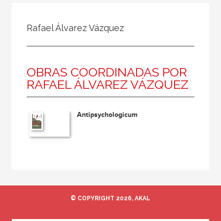
Todos
Colaborador
Rafael Álvarez Vázquez
Compilador
Compiladora
OBRAS COORDINADAS POR
Coordinador
RAFAEL ÁLVAREZ VÁZQUEZ
Editor
Editora
Antipsychologicum
Escritor
Escritora
Ilustrador
Prologuista
Traductor
© COPYRIGHT 2026, AKAL
Traductora