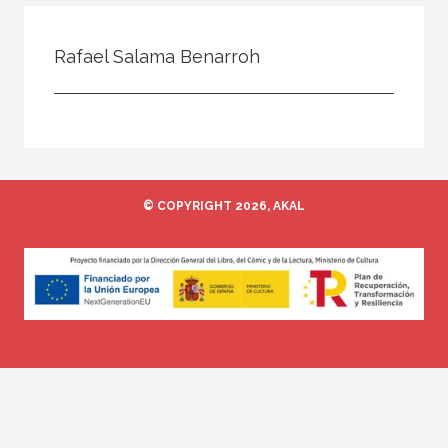
Todos
Colaborador
Rafael Salama Benarroh
Compilador
Compiladora
Coordinador
Editor
© COPYRIGHT 2026, AKAL
Editora
Escritor
Escritora
Ilustrador
Prologuista
Traductor
Traductora