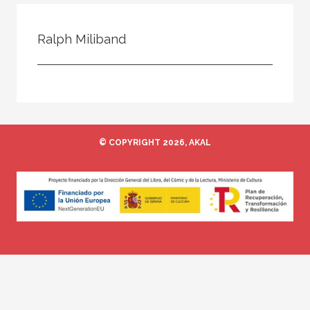
Todos
Colaborador
Ralph Miliband
Compilador
Compiladora
Coordinador
Editor
© COPYRIGHT 2026, AKAL
Editora
Escritor
Escritora
Ilustrador
Prologuista
Traductor
Traductora