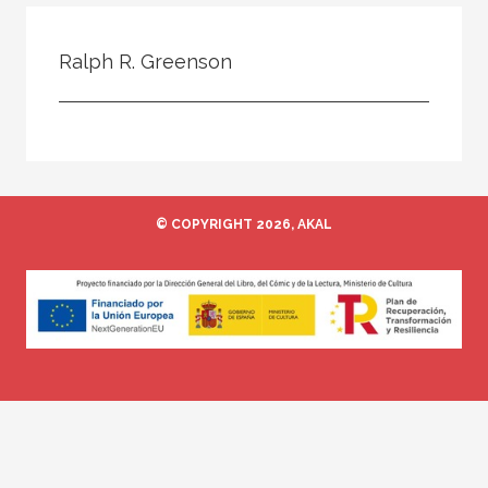
Todos
Colaborador
Ralph R. Greenson
Compilador
Compiladora
Coordinador
Editor
© COPYRIGHT 2026, AKAL
Editora
Escritor
Escritora
Ilustrador
Prologuista
Traductor
Traductora