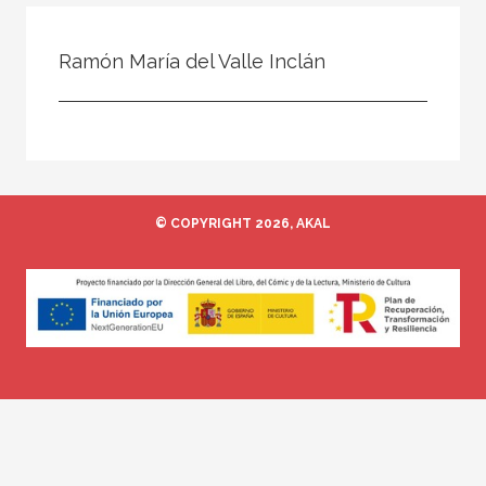
Todos
Colaborador
Ramón María del Valle Inclán
Compilador
Compiladora
Coordinador
Editor
© COPYRIGHT 2026, AKAL
Editora
Escritor
Escritora
Ilustrador
Prologuista
Traductor
Traductora