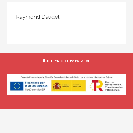
Todos
Colaborador
Raymond Daudel
Compilador
Compiladora
Coordinador
Editor
© COPYRIGHT 2026, AKAL
Editora
Escritor
Escritora
Ilustrador
Prologuista
Traductor
Traductora