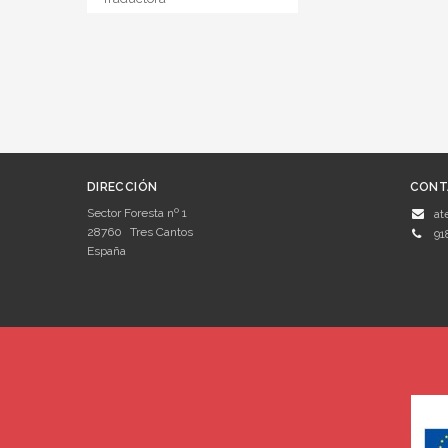
DIRECCIÓN
CONT
Sector Foresta nº 1
at
28760
Tres Cantos
91
España