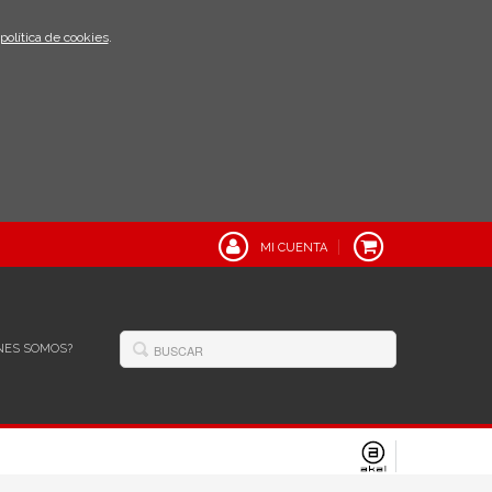
política de cookies
.
MI CUENTA
NES SOMOS?