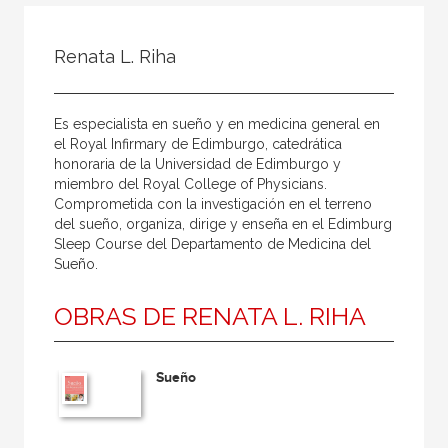
Todos
Colaborador
Renata L. Riha
Compilador
Compiladora
Es especialista en sueño y en medicina general en
Coordinador
el Royal Infirmary de Edimburgo, catedrática
honoraria de la Universidad de Edimburgo y
Editor
miembro del Royal College of Physicians.
Comprometida con la investigación en el terreno
Editora
del sueño, organiza, dirige y enseña en el Edimburg
Escritor
Sleep Course del Departamento de Medicina del
Sueño.
Escritora
OBRAS DE RENATA L. RIHA
Ilustrador
Prologuista
Sueño
Traductor
Traductora