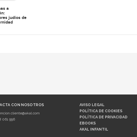
nas a
én:
res judíos de
rnidad
ACTA CON NOSOTROS
AVISO LEGAL
POLÍTICA DE COOKIES
encion.cliente@akal.com
POLÍTICA DE PRIVACIDAD
8 061 996
EBOOKS
AKAL INFANTIL