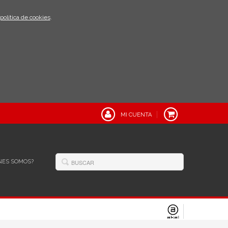
política de cookies
.
MI CUENTA
NES SOMOS?