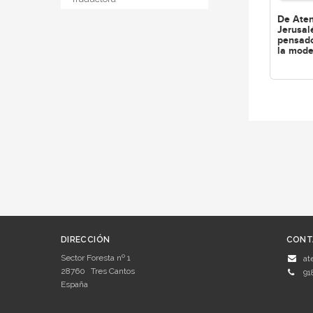
De Ate
Jerusal
pensado
la mode
DIRECCIÓN
CONT
Sector Foresta nº 1
at
28760
Tres Cantos
91
España