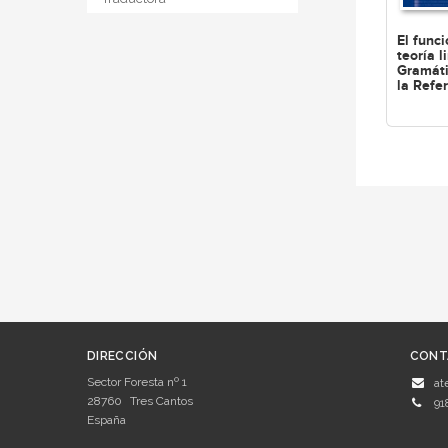
El func
teoría l
Gramáti
la Refe
DIRECCIÓN
CONT
Sector Foresta nº 1
at
28760
Tres Cantos
91
España