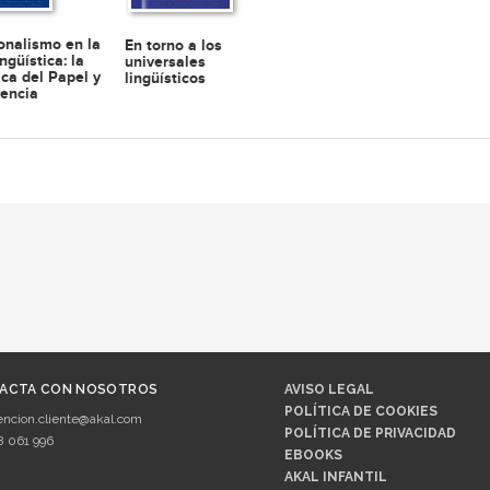
ionalismo en la
En torno a los
ingüística: la
universales
ca del Papel y
lingüísticos
rencia
ACTA CON NOSOTROS
AVISO LEGAL
POLÍTICA DE COOKIES
encion.cliente@akal.com
POLÍTICA DE PRIVACIDAD
8 061 996
EBOOKS
AKAL INFANTIL