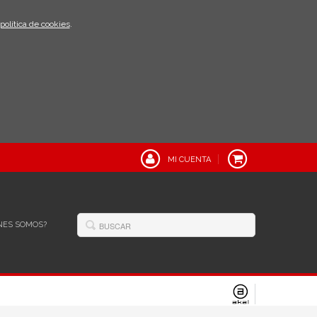
política de cookies
.
MI CUENTA
NES SOMOS?