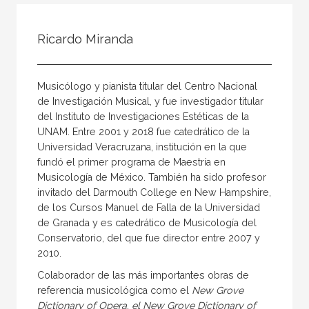
Todos
Colaborador
Ricardo Miranda
Compilador
Compiladora
Musicólogo y pianista titular del Centro Nacional
Coordinador
de Investigación Musical, y fue investigador titular
del Instituto de Investigaciones Estéticas de la
Editor
UNAM. Entre 2001 y 2018 fue catedrático de la
Editora
Universidad Veracruzana, institución en la que
fundó el primer programa de Maestría en
Escritor
Musicología de México. También ha sido profesor
Escritora
invitado del Darmouth College en New Hampshire,
de los Cursos Manuel de Falla de la Universidad
Ilustrador
de Granada y es catedrático de Musicología del
Conservatorio, del que fue director entre 2007 y
Prologuista
2010.
Traductor
Colaborador de las más importantes obras de
Traductora
referencia musicológica como el
New Grove
Dictionary of Opera
,
el New Grove Dictionary of