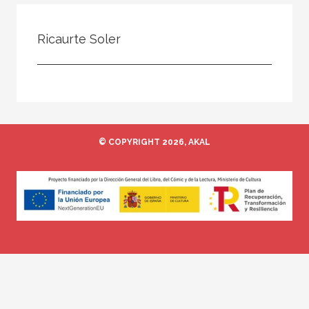
Todos
Colaborador
Ricaurte Soler
Compilador
Compiladora
Coordinador
Editor
© COPYRIGHT 2026, AKAL
Editora
Escritor
Escritora
Ilustrador
Prologuista
Traductor
Traductora