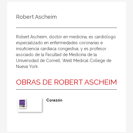
Todos
Colaborador
Robert Ascheim
Compilador
Compiladora
Robert Ascheim, doctor en medicina, es cardiólogo
Coordinador
especializado en enfermedades coronarias e
insuficiencia cardíaca congestiva, y es profesor
Editor
asociado de la Facultad de Medicina de la
Universidad de Cornell, Weill Medical College de
Editora
Nueva York.
Escritor
OBRAS DE ROBERT ASCHEIM
Escritora
Ilustrador
Corazón
Prologuista
Traductor
Traductora