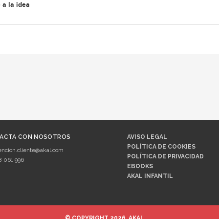
 a la idea
ACTA CON NOSOTROS
AVISO LEGAL
POLÍTICA DE COOKIES
encion.cliente@akal.com
POLÍTICA DE PRIVACIDAD
8 061 996
EBOOKS
AKAL INFANTIL
© COPYRIGHT 2026, AKAL