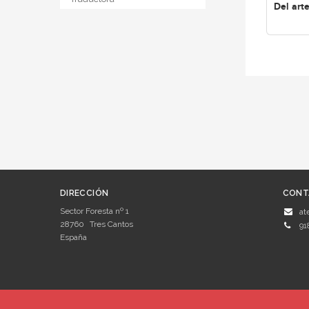
Del arte
DIRECCIÓN
CONT
Sector Foresta nº 1
at
28760
Tres Cantos
91
España