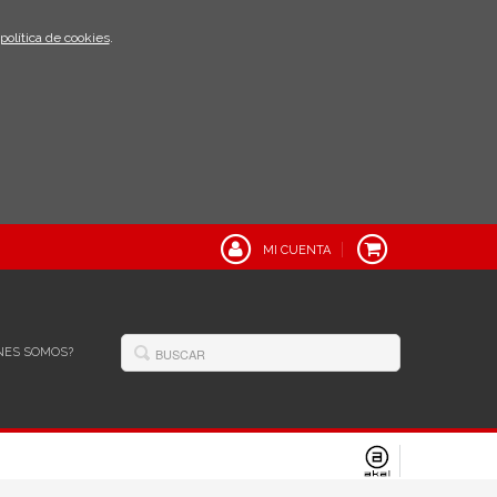
política de cookies
.
MI CUENTA
NES SOMOS?