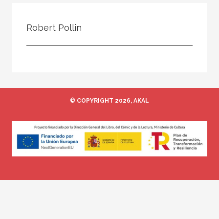
Todos
Colaborador
Robert Pollin
Compilador
Compiladora
Coordinador
Editor
© COPYRIGHT 2026, AKAL
Editora
Escritor
Escritora
Ilustrador
Prologuista
Traductor
Traductora