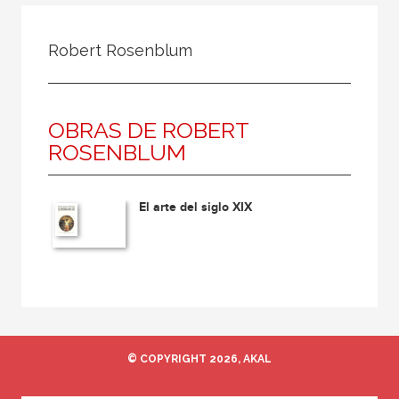
Todos
Colaborador
Robert Rosenblum
Compilador
Compiladora
OBRAS DE ROBERT
Coordinador
ROSENBLUM
Editor
Editora
El arte del siglo XIX
Escritor
Escritora
Ilustrador
Prologuista
Traductor
© COPYRIGHT 2026, AKAL
Traductora