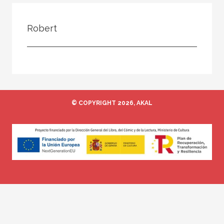
Todos
Colaborador
Robert
Compilador
Compiladora
Coordinador
Editor
© COPYRIGHT 2026, AKAL
Editora
Escritor
Escritora
Ilustrador
Prologuista
Traductor
Traductora