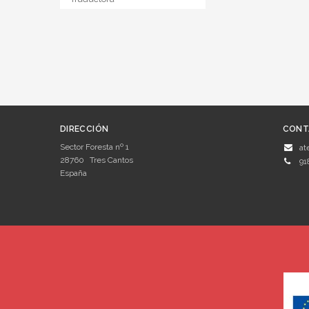
DIRECCIÓN
CONT
Sector Foresta nº 1
at
28760
Tres Cantos
91
España