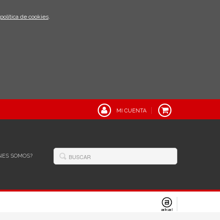
política de cookies
.
MI CUENTA
NES SOMOS?