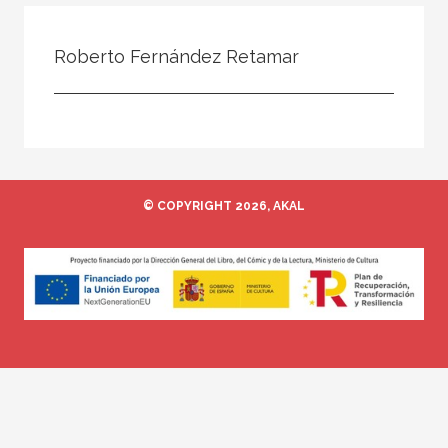
Todos
Colaborador
Roberto Fernández Retamar
Compilador
Compiladora
Coordinador
Editor
© COPYRIGHT 2026, AKAL
Editora
Escritor
Escritora
Ilustrador
Prologuista
Traductor
Traductora