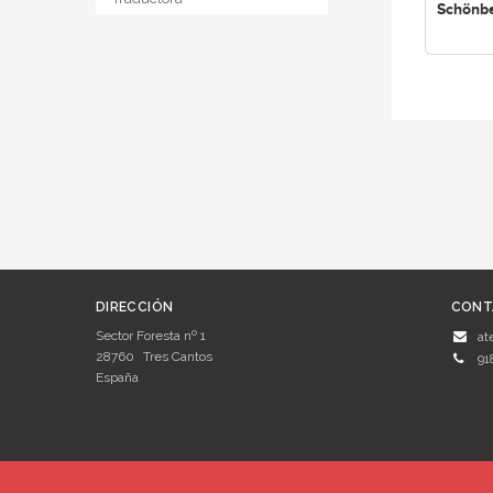
Schönbe
DIRECCIÓN
CONT
Sector Foresta nº 1
at
28760
Tres Cantos
91
España