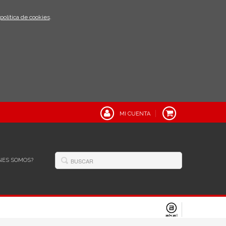
política de cookies
.
MI CUENTA
NES SOMOS?