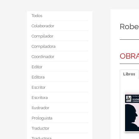
Todos
Robe
Colaborador
Compilador
Compiladora
OBRA
Coordinador
Editor
Libros
Editora
Escritor
Escritora
Ilustrador
Prologuista
Traductor
Traductora