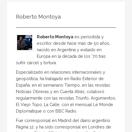
Todos
Colaborador
Roberto Montoya
Compilador
Compiladora
Roberto Montoya
es periodista y
Coordinador
escritor desde hace más de 50 años,
nacido en Argentina y exiliado en
Editor
Europa en la década de los ’70 tras
Editora
sufrir cárcel y tortura.
Escritor
Especializado en relaciones internacionales y
geopolítica, ha trabajado en Radio Exterior de
Escritora
España, en el semanario Tiempo, en las revistas
Noticias Obreras y en Cuenta Atrás; colaboró
Ilustrador
regularmente con las revistas Triunfo, Argumentos,
Prologuista
El Viejo Topo, La Calle, con el mensual Le Monde
Diplomatique o con BBC Radio.
Traductor
Fue corresponsal en Madrid del diario argentino
Traductora
Página 12, y ha sido corresponsal en Londres de