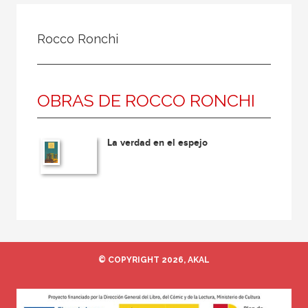
Todos
Colaborador
Rocco Ronchi
Compilador
Compiladora
OBRAS DE ROCCO RONCHI
Coordinador
Editor
La verdad en el espejo
Editora
Escritor
Escritora
Ilustrador
Prologuista
© COPYRIGHT 2026, AKAL
Traductor
Traductora