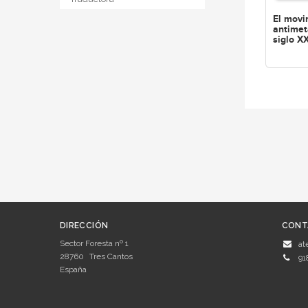
El movi
antimet
siglo X
DIRECCIÓN
CONT
Sector Foresta nº 1
at
28760
Tres Cantos
91
España