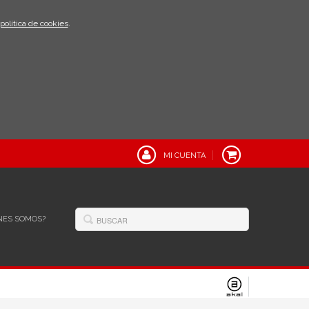
política de cookies
.
MI CUENTA
NES SOMOS?