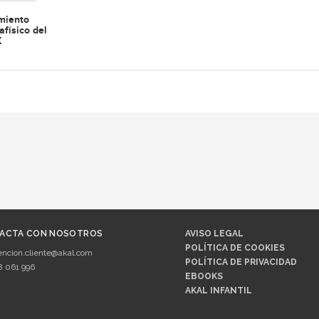
miento
afísico del
X
ACTA CON NOSOTROS
AVISO LEGAL
POLÍTICA DE COOKIES
encion.cliente@akal.com
POLÍTICA DE PRIVACIDAD
8 061 996
EBOOKS
AKAL INFANTIL