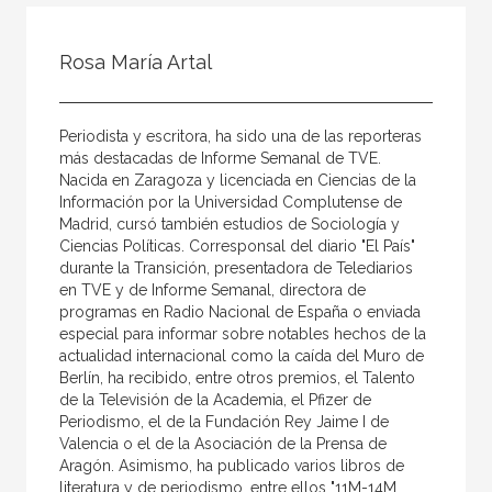
Todos
Colaborador
Rosa María Artal
Compilador
Compiladora
Periodista y escritora, ha sido una de las reporteras
Coordinador
más destacadas de Informe Semanal de TVE.
Nacida en Zaragoza y licenciada en Ciencias de la
Editor
Información por la Universidad Complutense de
Madrid, cursó también estudios de Sociología y
Editora
Ciencias Políticas. Corresponsal del diario "El País"
Escritor
durante la Transición, presentadora de Telediarios
en TVE y de Informe Semanal, directora de
Escritora
programas en Radio Nacional de España o enviada
especial para informar sobre notables hechos de la
Ilustrador
actualidad internacional como la caída del Muro de
Berlín, ha recibido, entre otros premios, el Talento
Prologuista
de la Televisión de la Academia, el Pfizer de
Traductor
Periodismo, el de la Fundación Rey Jaime I de
Valencia o el de la Asociación de la Prensa de
Traductora
Aragón. Asimismo, ha publicado varios libros de
literatura y de periodismo, entre ellos "11M-14M,