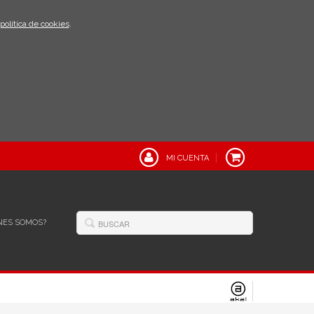
política de cookies
.
MI CUENTA
NES SOMOS?