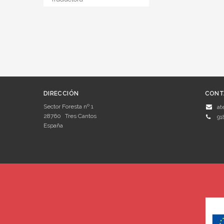
DIRECCIÓN
CONT
Sector Foresta nº 1
at
28760
Tres Cantos
91
España