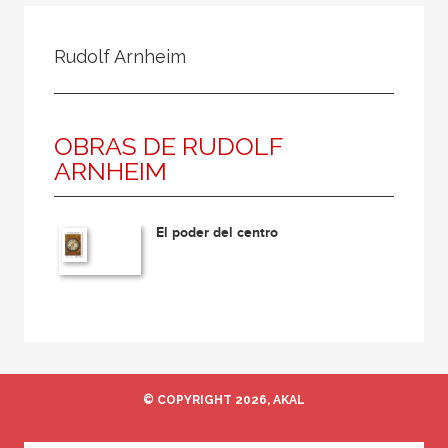
Todos
Colaborador
Rudolf Arnheim
Compilador
Compiladora
OBRAS DE RUDOLF
Coordinador
ARNHEIM
Editor
Editora
El poder del centro
Escritor
Escritora
Ilustrador
Prologuista
Traductor
© COPYRIGHT 2026, AKAL
Traductora